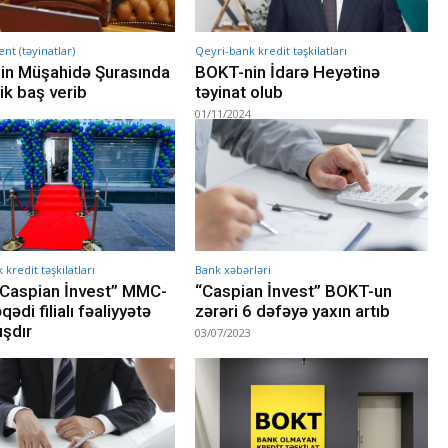
t (təyinatlar)
Qeyri-bank kredit təşkilatları
in Müşahidə Şurasında
BOKT-nin İdarə Heyətinə
lik baş verib
təyinat olub
01/11/2024
kredit təşkilatları
Bank xəbərləri
Caspian İnvest” MMC-
“Caspian İnvest” BOKT-un
qədi filialı fəaliyyətə
zərəri 6 dəfəyə yaxın artıb
şdır
03/07/2023