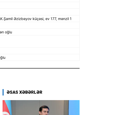
AK.Şamil Əzizbəyov küçəsi, ev 177, mənzil 1
ən oğlu
oğlu
ƏSAS XƏBƏRLƏR