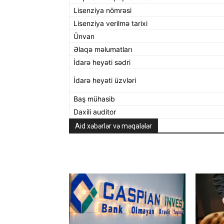
Lisenziya nömrəsi
Lisenziya verilmə tarixi
Ünvan
Əlaqə məlumatları
İdarə heyəti sədri
İdarə heyəti üzvləri
Baş mühasib
Daxili auditor
Aid xəbərlər və məqalələr