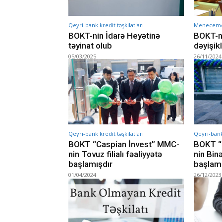
Qeyri-bank kredit təşkilatları
Menecemen
BOKT-nin İdarə Heyətinə
BOKT-n
təyinat olub
dəyişik
05/03/2025
26/11/2024
Qeyri-bank kredit təşkilatları
Qeyri-bank 
BOKT “Caspian İnvest” MMC-
BOKT “
nin Tovuz filialı fəaliyyətə
nin Binə
başlamışdır
başlamı
01/04/2024
26/12/2023