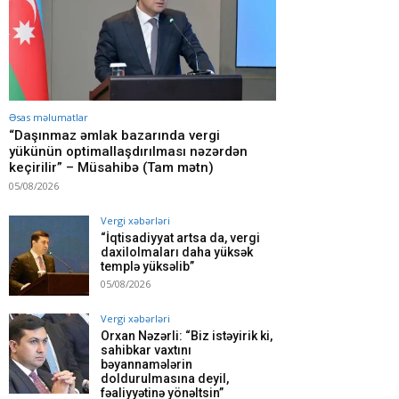
Əsas məlumatlar
“Daşınmaz əmlak bazarında vergi
yükünün optimallaşdırılması nəzərdən
keçirilir” – Müsahibə (Tam mətn)
05/08/2026
Vergi xəbərləri
“İqtisadiyyat artsa da, vergi
daxilolmaları daha yüksək
templə yüksəlib”
05/08/2026
Vergi xəbərləri
Orxan Nəzərli: “Biz istəyirik ki,
sahibkar vaxtını
bəyannamələrin
doldurulmasına deyil,
fəaliyyətinə yönəltsin”