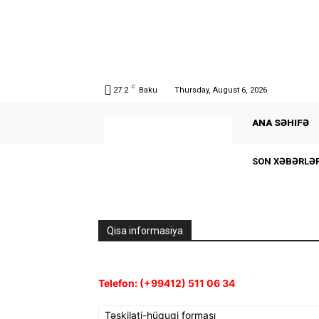
C
27.2
Baku
Thursday, August 6, 2026
ANA SƏHIFƏ
SON XƏBƏRLƏ
Qisa informasiya
Telefon: (+99412) 511 06 34
Təşkilati-hüquqi forması