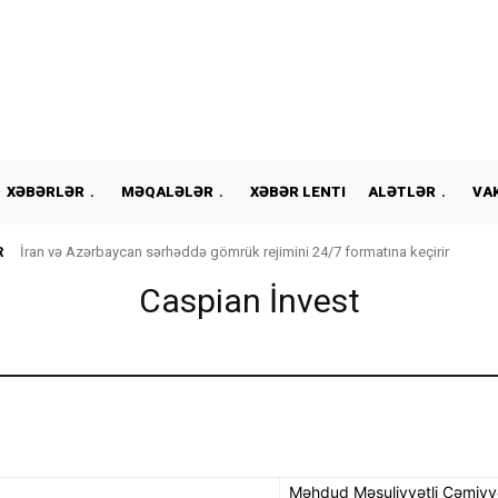
XƏBƏRLƏR
MƏQALƏLƏR
XƏBƏR LENTI
ALƏTLƏR
VA
R
İran və Azərbaycan sərhəddə gömrük rejimini 24/7 formatına keçirir
Caspian İnvest
Məhdud Məsuliyyətli Cəmiyy