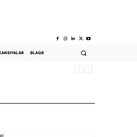
KANSIYALAR
ƏLAQƏ
ət