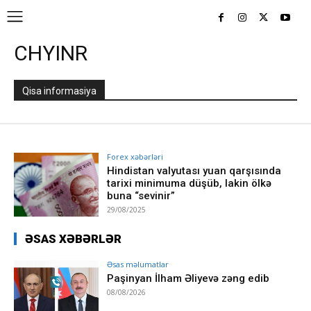
CHYINR
Qisa informasiya
Forex xəbərləri
Hindistan valyutası yuan qarşısında
tarixi minimuma düşüb, lakin ölkə
buna “sevinir”
29/08/2025
ƏSAS XƏBƏRLƏR
Əsas məlumatlar
Paşinyan İlham Əliyevə zəng edib
08/08/2026