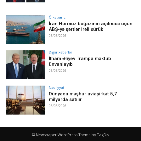
Ölkə xarici
İran Hörmüz boğazının açılması üçün
ABŞ-yə şərtlər irəli sürüb
08/08/2026
Digər xəbərlər
İlham Əliyev Trampa məktub
ünvanlayıb
08/08/2026
Nəqliyyat
Dünyaca məşhur aviaşirkət 5,7
milyarda satılır
08/08/2026
© Newspaper WordPress Theme by TagDiv