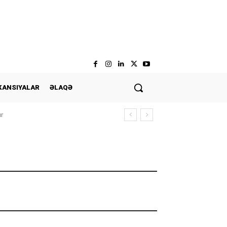
KANSIYALAR
ƏLAQƏ
ır