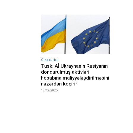
Ölkə xarici
Tusk: Aİ Ukraynanın Rusiyanın
dondurulmuş aktivləri
hesabına maliyyələşdirilməsini
nəzərdən keçirir
18/12/2025