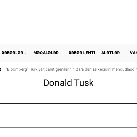
XƏBƏRLƏR
MƏQALƏLƏR
XƏBƏR LENTI
ALƏTLƏR
VA
R
“Bloomberg”: Türkiyə ticarət gəmilərinin Qara dənizə keçidini məhdudlaşdır
Donald Tusk