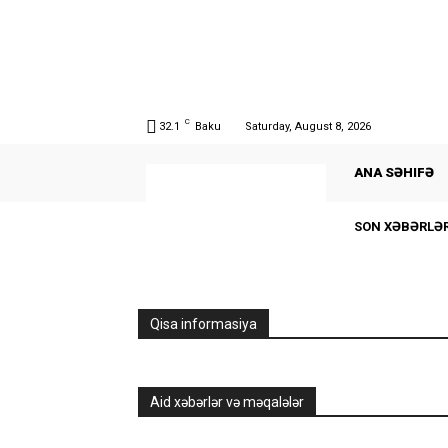
C
32.1
Baku
Saturday, August 8, 2026
ANA SƏHIFƏ
SON XƏBƏRLƏ
Qisa informasiya
Aid xəbərlər və məqalələr