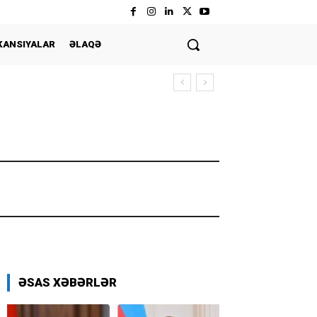
KANSIYALAR
ƏLAQƏ
ƏSAS XƏBƏRLƏR