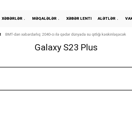
XƏBƏRLƏR
MƏQALƏLƏR
XƏBƏR LENTI
ALƏTLƏR
VA
R
BMT-dən xəbərdarlıq: 2040-cı ilə qədər dünyada su qıtlığı kəskinləşəcək
Galaxy S23 Plus