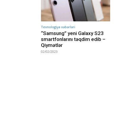
Texnologiya xəbərləri
“Samsung” yeni Galaxy S23
smartfonlarını təqdim edib –
Qiymətlər
02/02/2023