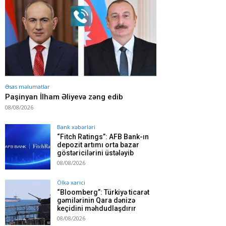
Əsas məlumatlar
Paşinyan İlham Əliyevə zəng edib
08/08/2026
Bank xəbərləri
“Fitch Ratings”: AFB Bank-ın
depozit artımı orta bazar
göstəricilərini üstələyib
08/08/2026
Ölkə xarici
“Bloomberg”: Türkiyə ticarət
gəmilərinin Qara dənizə
keçidini məhdudlaşdırır
08/08/2026