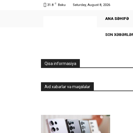
C
31.8
Baku
Saturday, August 8, 2026
ANA SƏHIFƏ
SON XƏBƏRLƏ
Qisa informasiya
Aid xəbərlər və məqalələr