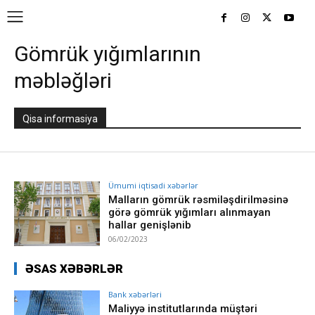
Gömrük yığımlarının
məbləğləri
Qisa informasiya
Ümumi iqtisadi xəbərlər
Malların gömrük rəsmiləşdirilməsinə
görə gömrük yığımları alınmayan
hallar genişlənib
06/02/2023
ƏSAS XƏBƏRLƏR
Bank xəbərləri
Maliyyə institutlarında müştəri