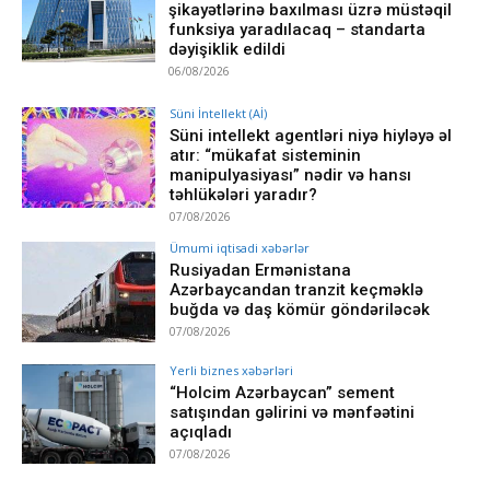
şikayətlərinə baxılması üzrə müstəqil
funksiya yaradılacaq – standarta
dəyişiklik edildi
06/08/2026
Süni İntellekt (Aİ)
Süni intellekt agentləri niyə hiyləyə əl
atır: “mükafat sisteminin
manipulyasiyası” nədir və hansı
təhlükələri yaradır?
07/08/2026
Ümumi iqtisadi xəbərlər
Rusiyadan Ermənistana
Azərbaycandan tranzit keçməklə
buğda və daş kömür göndəriləcək
07/08/2026
Yerli biznes xəbərləri
“Holcim Azərbaycan” sement
satışından gəlirini və mənfəətini
açıqladı
07/08/2026