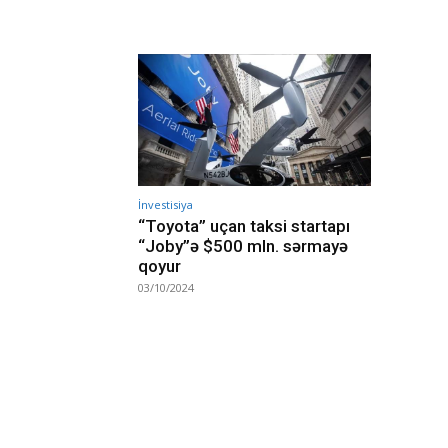
İnvestisiya
“Toyota” uçan taksi startapı
“Joby”ə $500 mln. sərmayə
qoyur
03/10/2024