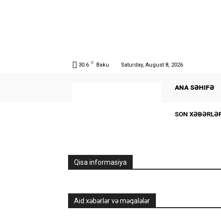
C
30.6
Baku
Saturday, August 8, 2026
ANA SƏHIFƏ
SON XƏBƏRLƏ
Qisa informasiya
Aid xəbərlər və məqalələr