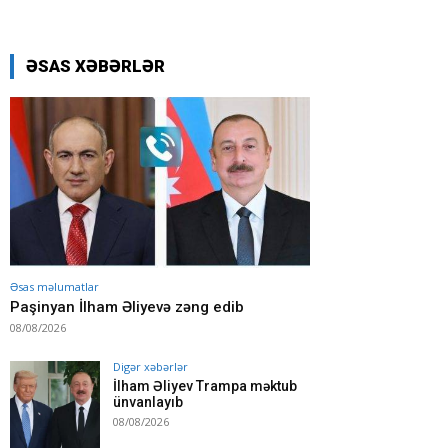
ƏSAS XƏBƏRLƏR
Əsas məlumatlar
Paşinyan İlham Əliyevə zəng edib
08/08/2026
Digər xəbərlər
İlham Əliyev Trampa məktub
ünvanlayıb
08/08/2026