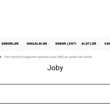
XƏBƏRLƏR
MƏQALƏLƏR
XƏBƏR LENTI
ALƏTLƏR
VA
R
İran Hörmüz boğazının açılması üçün ABŞ-yə şərtlər irəli sürüb
Joby