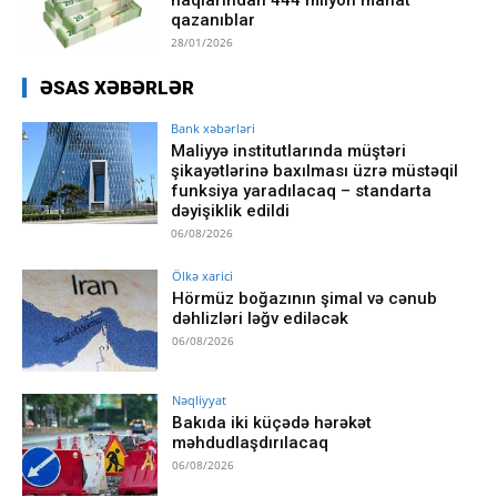
qazanıblar
28/01/2026
ƏSAS XƏBƏRLƏR
Bank xəbərləri
Maliyyə institutlarında müştəri
şikayətlərinə baxılması üzrə müstəqil
funksiya yaradılacaq – standarta
dəyişiklik edildi
06/08/2026
Ölkə xarici
Hörmüz boğazının şimal və cənub
dəhlizləri ləğv ediləcək
06/08/2026
Nəqliyyat
Bakıda iki küçədə hərəkət
məhdudlaşdırılacaq
06/08/2026