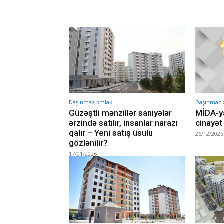
Daşınmaz əmlak
Daşınmaz 
Güzəştli mənzillər saniyələr
MİDA-ya
ərzində satılır, insanlar narazı
cinayət 
qalır – Yeni satış üsulu
26/12/2025
gözlənilir?
17/01/2026