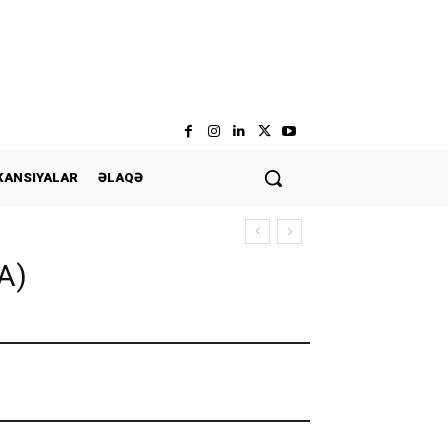
KANSIYALAR
ƏLAQƏ
DA)