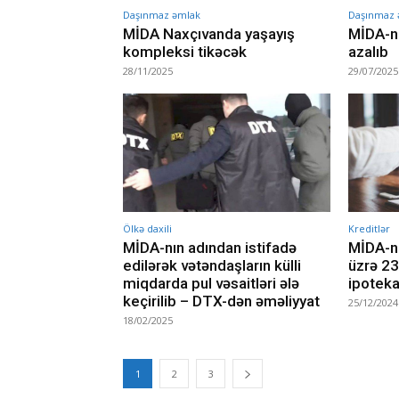
Daşınmaz əmlak
Daşınmaz 
MİDA Naxçıvanda yaşayış
MİDA-nı
kompleksi tikəcək
azalıb
28/11/2025
29/07/2025
Ölkə daxili
Kreditlər
MİDA-nın adından istifadə
MİDA-nı
edilərək vətəndaşların külli
üzrə 23
miqdarda pul vəsaitləri ələ
ipoteka 
keçirilib – DTX-dən əməliyyat
25/12/2024
18/02/2025
1
2
3