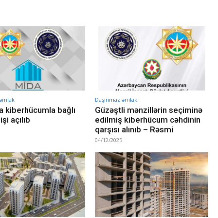
əmlak
Daşınmaz əmlak
 kiberhücumla bağlı
Güzəştli mənzillərin seçiminə
işi açılıb
edilmiş kiberhücum cəhdinin
qarşısı alınıb – Rəsmi
04/12/2025