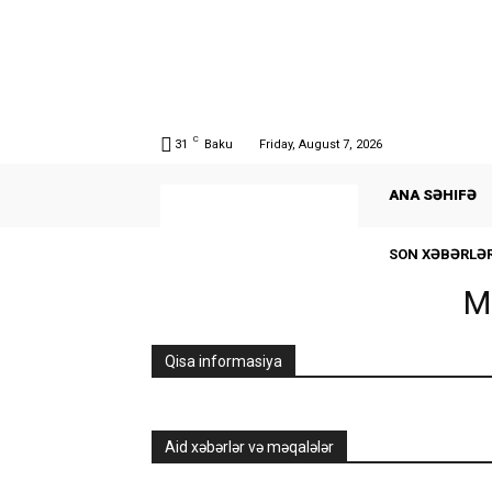
C
31
Baku
Friday, August 7, 2026
ANA SƏHIFƏ
SON XƏBƏRLƏ
Mə
Qisa informasiya
Aid xəbərlər və məqalələr