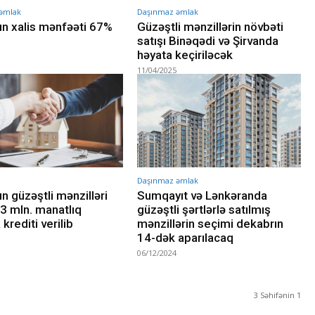
əmlak
Daşınmaz əmlak
n xalis mənfəəti 67%
Güzəştli mənzillərin növbəti
satışı Binəqədi və Şirvanda
həyata keçiriləcək
11/04/2025
Daşınmaz əmlak
n güzəştli mənzilləri
Sumqayıt və Lənkəranda
3 mln. manatlıq
güzəştli şərtlərlə satılmış
krediti verilib
mənzillərin seçimi dekabrın
14-dək aparılacaq
06/12/2024
3 Səhifənin 1