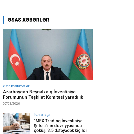
ƏSAS XƏBƏRLƏR
Əsas məlumatlar
Azərbaycan Beynəlxalq İnvestisiya
Forumunun Təşkilat Komitəsi yaradılıb
07/08/2026
İnvestisiya
“MFX Trading İnvestisiya
Şirkəti”nin dövriyyəsində
çöküş: 3.5 dəfəyədək kiçildi