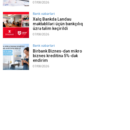
07/08/2026
Bank xəbərləri
Xalq Bankda Landau
məktəbliləri üçün bankçılıq
üzrə təlim keçirildi
07/08/2026
Bank xəbərləri
Birbank Biznes-dən mikro
biznes kreditinə 5%-dək
endirim
07/08/2026