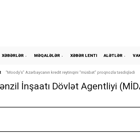
XƏBƏRLƏR
MƏQALƏLƏR
XƏBƏR LENTI
ALƏTLƏR
VA
R
“Moody’s” Azərbaycanın kredit reytinqini “müsbət” proqnozla təsdiqlədi
nzil İnşaatı Dövlət Agentliyi (Mİ