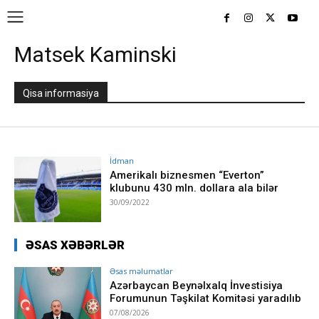
Matsek Kaminski
Qisa informasiya
İdman
Amerikalı biznesmen “Everton”
klubunu 430 mln. dollara ala bilər
30/09/2022
ƏSAS XƏBƏRLƏR
Əsas məlumatlar
Azərbaycan Beynəlxalq İnvestisiya
Forumunun Təşkilat Komitəsi yaradılıb
07/08/2026