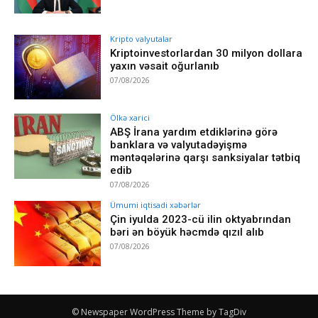
Kripto valyutalar
Kriptoinvestorlardan 30 milyon dollara
yaxın vəsait oğurlanıb
07/08/2026
Ölkə xarici
ABŞ İrana yardım etdiklərinə görə
banklara və valyutadəyişmə
məntəqələrinə qarşı sanksiyalar tətbiq
edib
07/08/2026
Ümumi iqtisadi xəbərlər
Çin iyulda 2023-cü ilin oktyabrından
bəri ən böyük həcmdə qızıl alıb
07/08/2026
© Newspaper WordPress Theme by TagDiv