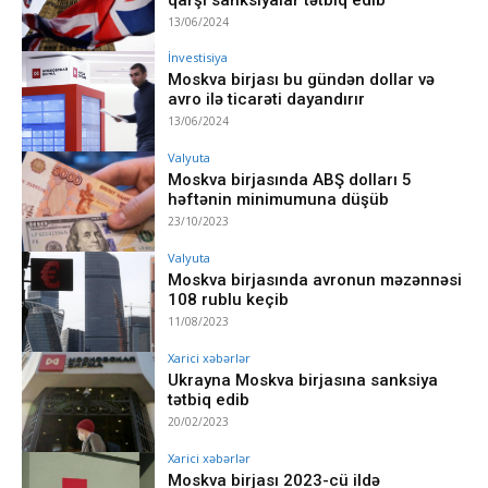
13/06/2024
İnvestisiya
Moskva birjası bu gündən dollar və
avro ilə ticarəti dayandırır
13/06/2024
Valyuta
Moskva birjasında ABŞ dolları 5
həftənin minimumuna düşüb
23/10/2023
Valyuta
Moskva birjasında avronun məzənnəsi
108 rublu keçib
11/08/2023
Xarici xəbərlər
Ukrayna Moskva birjasına sanksiya
tətbiq edib
20/02/2023
Xarici xəbərlər
Moskva birjası 2023-cü ildə