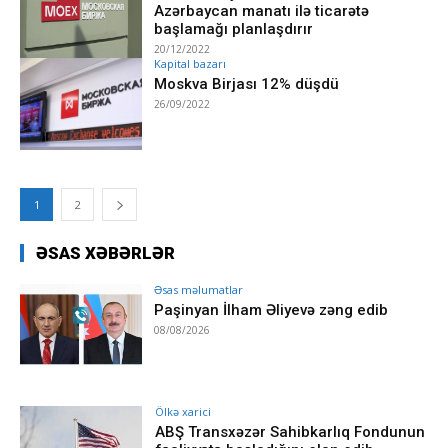
Azərbaycan manatı ilə ticarətə
başlamağı planlaşdırır
20/12/2022
Kapital bazarı
Moskva Birjası 12% düşdü
26/09/2022
1
2
ƏSAS XƏBƏRLƏR
Əsas məlumatlar
Paşinyan İlham Əliyevə zəng edib
08/08/2026
Ölkə xarici
ABŞ Transxəzər Sahibkarlıq Fondunun