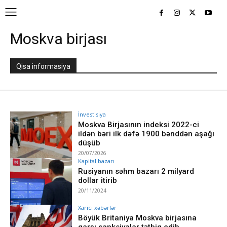
Moskva birjası
Qisa informasiya
İnvestisiya
Moskva Birjasının indeksi 2022-ci
ildən bəri ilk dəfə 1900 bənddən aşağı
düşüb
20/07/2026
Kapital bazarı
Rusiyanın səhm bazarı 2 milyard
dollar itirib
20/11/2024
Xarici xəbərlər
Böyük Britaniya Moskva birjasına
qarşı sanksiyalar tətbiq edib