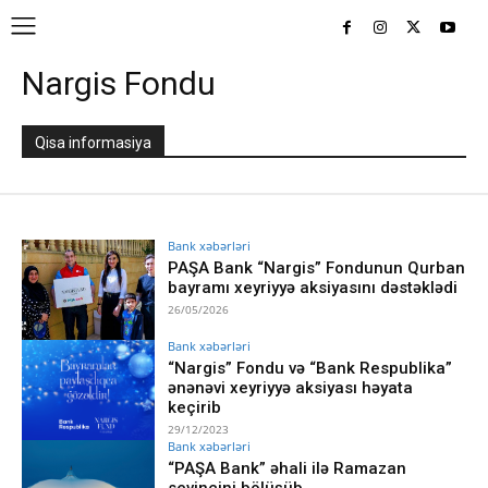
Nargis Fondu
Qisa informasiya
Bank xəbərləri
PAŞA Bank “Nargis” Fondunun Qurban
bayramı xeyriyyə aksiyasını dəstəklədi
26/05/2026
Bank xəbərləri
“Nargis” Fondu və “Bank Respublika”
ənənəvi xeyriyyə aksiyası həyata
keçirib
29/12/2023
Bank xəbərləri
“PAŞA Bank” əhali ilə Ramazan
sevincini bölüşüb