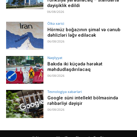
dəyişiklik edildi
06/08/2026
Ölkə xarici
Hörmüz boğazının şimal və cənub
dəhlizləri ləğv ediləcək
06/08/2026
Nəqliyyat
Bakıda iki küçədə hərəkət
məhdudlaşdırılacaq
06/08/2026
Texnologiya xəbərləri
Google süni intellekt bölməsində
rəhbərliyi dəyişir
06/08/2026