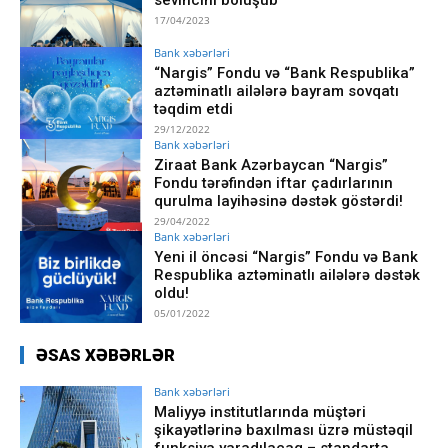
17/04/2023
Bank xəbərləri
“Nargis” Fondu və “Bank Respublika”
aztəminatlı ailələrə bayram sovqatı
təqdim etdi
29/12/2022
Bank xəbərləri
Ziraat Bank Azərbaycan “Nargis”
Fondu tərəfindən iftar çadırlarının
qurulma layihəsinə dəstək göstərdi!
29/04/2022
Bank xəbərləri
Yeni il öncəsi “Nargis” Fondu və Bank
Respublika aztəminatlı ailələrə dəstək
oldu!
05/01/2022
ƏSAS XƏBƏRLƏR
Bank xəbərləri
Maliyyə institutlarında müştəri
şikayətlərinə baxılması üzrə müstəqil
funksiya yaradılacaq – standarta