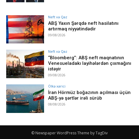
Neft və Qaz
ABŞ Yaxın Şərqdə neft hasilatını
artırmaq niyyətindədir
09/08/2026
Neft və Qaz
“Bloomberg”: ABŞ neft maqnatının
Venesueladakı layihələrdən çıxmağını
istəyir
09/08/2026
Ölkə xarici
İran Hörmüz boğazının açılması üçün
ABŞ-yə şərtlər irəli sürüb
08/08/2026
© Newspaper WordPress Theme by TagDiv