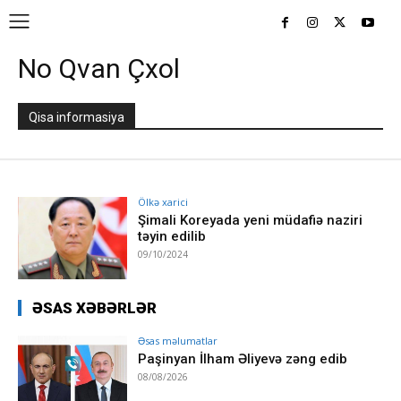
No Qvan Çxol
Qisa informasiya
Ölkə xarici
Şimali Koreyada yeni müdafiə naziri
təyin edilib
09/10/2024
ƏSAS XƏBƏRLƏR
Əsas məlumatlar
Paşinyan İlham Əliyevə zəng edib
08/08/2026