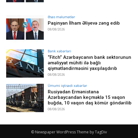
Əsas məlumatlar
Paşinyan İlham Əliyevə zəng edib
08/08/2026
Bank xəbərləri
“Fitch” Azərbaycanın bank sektorunun
əməliyyat mühiti ilə bağlı
qiymətləndirməsini yaxşılaşdırıb
08/08/2026
Ümumi iqtisadi xəbərlər
Rusiyadan Ermənistana
Azərbaycandan keçməklə 15 vaqon
buğda, 10 vaqon daş kömür göndərilib
08/08/2026
© Newspaper WordPress Theme by TagDiv