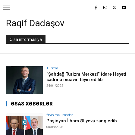
Raqif Dadaşov
Qisa informasiya
Turizm
“Şahdağ Turizm Mərkəzi” İdarə Heyəti
sədrinə müavin təyin edilib
24/01/2022
ƏSAS XƏBƏRLƏR
Əsas məlumatlar
Paşinyan İlham Əliyevə zəng edib
08/08/2026