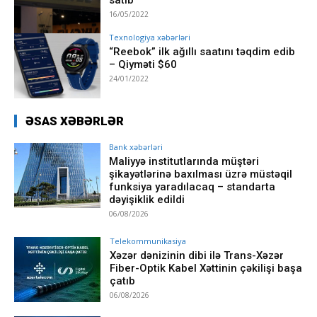
16/05/2022
Texnologiya xəbərləri
“Reebok” ilk ağıllı saatını təqdim edib
– Qiyməti $60
24/01/2022
ƏSAS XƏBƏRLƏR
Bank xəbərləri
Maliyyə institutlarında müştəri
şikayətlərinə baxılması üzrə müstəqil
funksiya yaradılacaq – standarta
dəyişiklik edildi
06/08/2026
Telekommunikasiya
Xəzər dənizinin dibi ilə Trans-Xəzər
Fiber-Optik Kabel Xəttinin çəkilişi başa
çatıb
06/08/2026