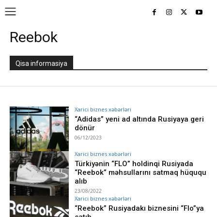
Reebok
Qisa informasiya
Xarici biznes xəbərləri
“Adidas” yeni ad altında Rusiyaya geri
dönür
06/12/2023
Xarici biznes xəbərləri
Türkiyənin “FLO” holdinqi Rusiyada
“Reebok” məhsullarını satmaq hüququ
alıb
23/08/2022
Xarici biznes xəbərləri
“Reebok” Rusiyadakı biznesini “Flo”ya
satıb