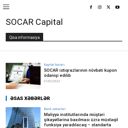
SOCAR Capital
Qisa informasiya
Kapital bazarı
SOCAR istiqrazlarının növbəti kupon
ödənişi edilib
01/02/2023
ƏSAS XƏBƏRLƏR
Bank xəbərləri
Maliyyə institutlarında müştəri
şikayətlərinə baxılması üzrə müstəqil
funksiya yaradılacaq – standarta