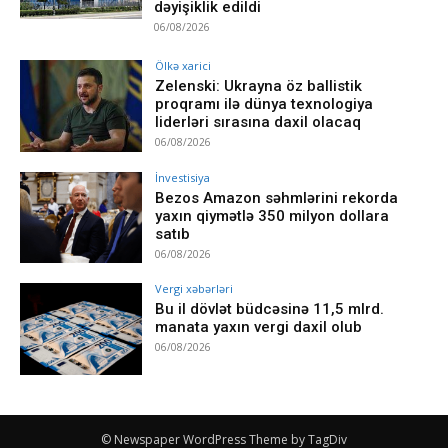
dəyişiklik edildi
06/08/2026
Ölkə xarici
Zelenski: Ukrayna öz ballistik
proqramı ilə dünya texnologiya
liderləri sırasına daxil olacaq
06/08/2026
İnvestisiya
Bezos Amazon səhmlərini rekorda
yaxın qiymətlə 350 milyon dollara
satıb
06/08/2026
Vergi xəbərləri
Bu il dövlət büdcəsinə 11,5 mlrd.
manata yaxın vergi daxil olub
06/08/2026
© Newspaper WordPress Theme by TagDiv