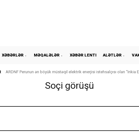
XƏBƏRLƏR
MƏQALƏLƏR
XƏBƏR LENTI
ALƏTLƏR
VA
R
ARDNF Perunun ən böyük müstəqil elektrik enerjisi istehsalçısı olan “Inkia E
Soçi görüşü