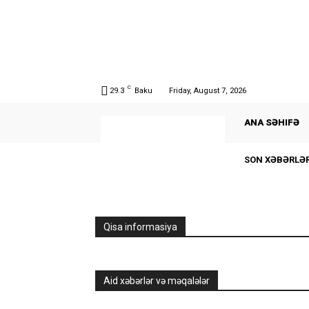
C
29.3
Baku
Friday, August 7, 2026
ANA SƏHIFƏ
SON XƏBƏRLƏ
Qisa informasiya
Aid xəbərlər və məqalələr