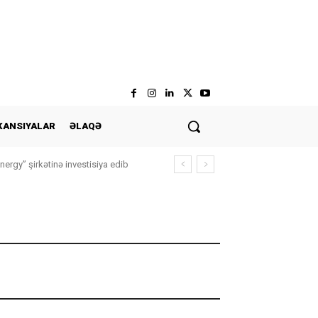
KANSIYALAR
ƏLAQƏ
nergy” şirkətinə investisiya edib