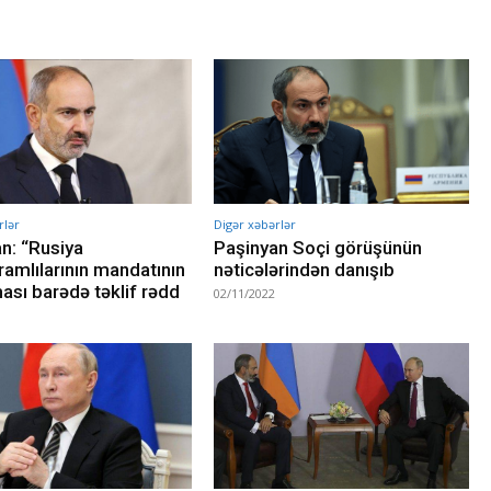
rlər
Digər xəbərlər
n: “Rusiya
Paşinyan Soçi görüşünün
amlılarının mandatının
nəticələrindən danışıb
ası barədə təklif rədd
02/11/2022