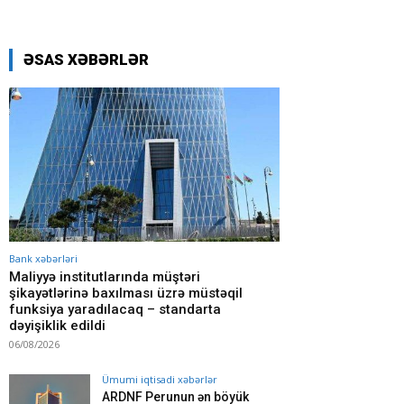
ƏSAS XƏBƏRLƏR
Bank xəbərləri
Maliyyə institutlarında müştəri
şikayətlərinə baxılması üzrə müstəqil
funksiya yaradılacaq – standarta
dəyişiklik edildi
06/08/2026
Ümumi iqtisadi xəbərlər
ARDNF Perunun ən böyük