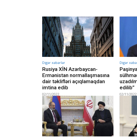
Digər xəbərlər
Digər xəbə
Rusiya XİN Azərbaycan-
Paşinya
Ermənistan normallaşmasına
sülhmər
dair təklifləri açıqlamaqdan
uzadılm
imtina edib
edilib”
02/11/2022
02/11/2022