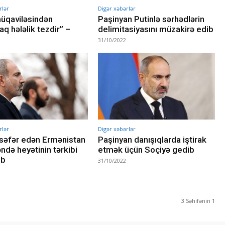
rlər
Digər xəbərlər
üqaviləsindən
Paşinyan Putinlə sərhədlərin
q hələlik tezdir” –
delimitasiyasını müzakirə edib
31/10/2022
rlər
Digər xəbərlər
səfər edən Ermənistan
Paşinyan danışıqlarda iştirak
də heyətinin tərkibi
etmək üçün Soçiyə gedib
ıb
31/10/2022
3 Səhifənin 1