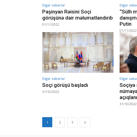
Digər xəbərlər
Digər xəbə
Paşinyan Rəisini Soçi
“Sülh m
görüşünə dair məlumatlandırıb
danışma
Putin
01/11/2022
01/11/2022
Digər xəbərlər
Digər xəbə
Soçi görüşü başladı
Soçiyə 
nümayən
31/10/2022
açıqlan
31/10/2022
1
2
3