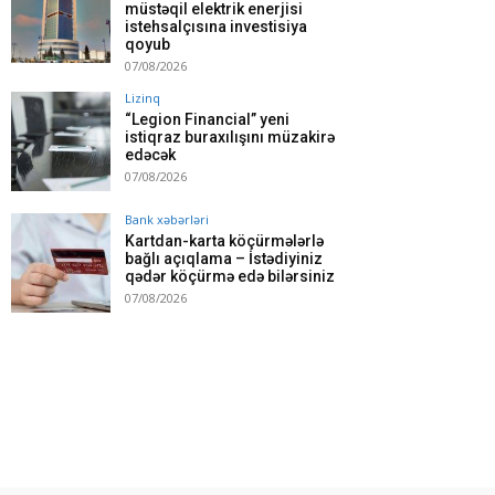
müstəqil elektrik enerjisi
istehsalçısına investisiya
qoyub
07/08/2026
Lizinq
“Legion Financial” yeni
istiqraz buraxılışını müzakirə
edəcək
07/08/2026
Bank xəbərləri
Kartdan-karta köçürmələrlə
bağlı açıqlama – İstədiyiniz
qədər köçürmə edə bilərsiniz
07/08/2026