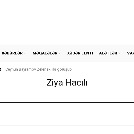
XƏBƏRLƏR
MƏQALƏLƏR
XƏBƏR LENTI
ALƏTLƏR
VA
R
Ceyhun Bayramov Zelenski ilə görüşüb
Ziya Hacılı