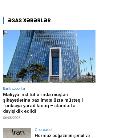
ƏSAS XƏBƏRLƏR
Bank xəbərləri
Maliyyə institutlarında müştəri
şikayətlərinə baxılması üzrə müstəqil
funksiya yaradılacaq – standarta
dəyişiklik edildi
06/08/2026
Ölkə xarici
Hörmüz boğazının şimal və