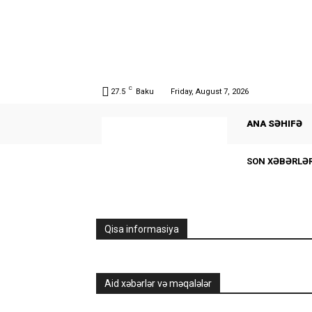
C
27.5
Baku
Friday, August 7, 2026
ANA SƏHIFƏ
SON XƏBƏRLƏ
Qisa informasiya
Aid xəbərlər və məqalələr