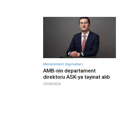
Menecement (təyinatlar)
AMB-nin departament
direktoru ASK-ya təyinat alıb
23/04/2024