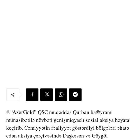
®
“AzerGold” QSC müqəddəs Qurban ba®yramı
münasibətilə növbəti genişmiqyaslı sosial aksiya həyata
keçirib. Cəmiyyətin fəaliyyət göstərdiyi bölgələri əhatə
edən aksiya çərçivəsində Daşkəsən və Göygöl