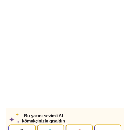
✦
Bu yazını sevimli AI
✦
köməkçinizlə qısaldın
✦