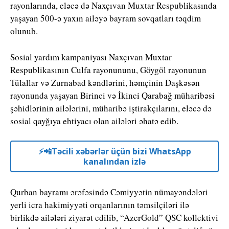
rayonlarında, eləcə də Naxçıvan Muxtar Respublikasında
yaşayan 500-ə yaxın ailəyə bayram sovqatları təqdim
olunub.
Sosial yardım kampaniyası Naxçıvan Muxtar
Respublikasının Culfa rayonununu, Göygöl rayonunun
Tülallar və Zurnabad kəndlərini, həmçinin Daşkəsən
rayonunda yaşayan Birinci və İkinci Qarabağ müharibəsi
şəhidlərinin ailələrini, müharibə iştirakçılarını, eləcə də
sosial qayğıya ehtiyacı olan ailələri əhatə edib.
⚡️📲Təcili xəbərlər üçün bizi WhatsApp
kanalından izlə
Qurban bayramı ərəfəsində Cəmiyyətin nümayəndələri
yerli icra hakimiyyəti orqanlarının təmsilçiləri ilə
birlikdə ailələri ziyarət edilib, “AzerGold” QSC kollektivi