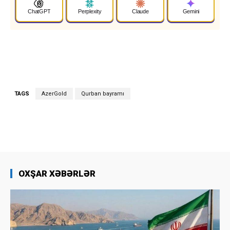
ChatGPT
Perplexity
Claude
Gemini
TAGS
AzerGold
Qurban bayramı
OXŞAR XƏBƏRLƏR