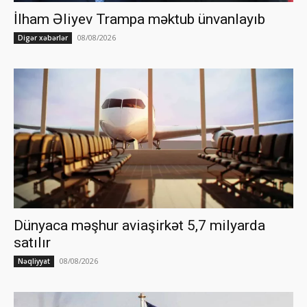
İlham Əliyev Trampa məktub ünvanlayıb
08/08/2026
Digər xəbərlər
Dünyaca məşhur aviaşirkət 5,7 milyarda
satılır
08/08/2026
Nəqliyyat