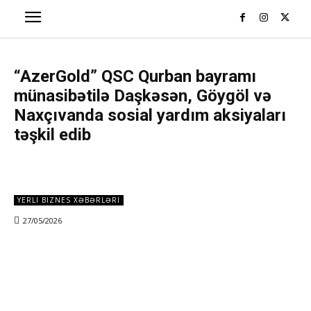
“AzerGold” QSC Qurban bayramı
münasibətilə Daşkəsən, Göygöl və
Naxçıvanda sosial yardım aksiyaları
təşkil edib
YERLI BIZNES XƏBƏRLƏRI
27/05/2026