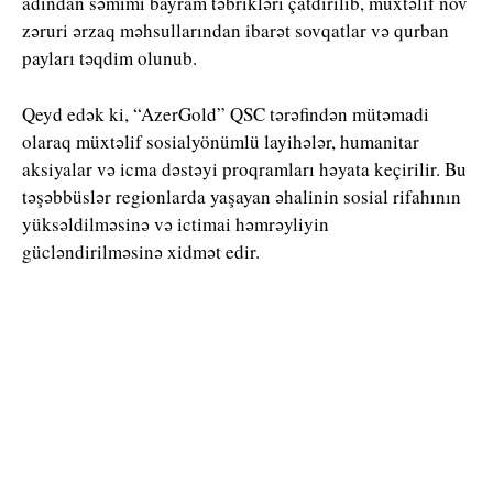
adından səmimi bayram təbrikləri çatdırılıb, müxtəlif növ
zəruri ərzaq məhsullarından ibarət sovqatlar və qurban
payları təqdim olunub.
Qeyd edək ki, “AzerGold” QSC tərəfindən mütəmadi
olaraq müxtəlif sosialyönümlü layihələr, humanitar
aksiyalar və icma dəstəyi proqramları həyata keçirilir. Bu
təşəbbüslər regionlarda yaşayan əhalinin sosial rifahının
yüksəldilməsinə və ictimai həmrəyliyin
gücləndirilməsinə xidmət edir.