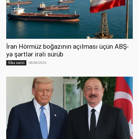
İran Hörmüz boğazının açılması üçün ABŞ-
yə şərtlər irəli sürüb
08/08/2026
Ölkə xarici