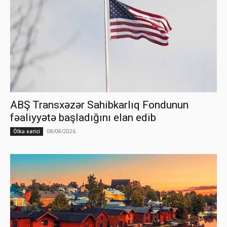
ABŞ Transxəzər Sahibkarlıq Fondunun
fəaliyyətə başladığını elan edib
08/08/2026
Ölkə xarici