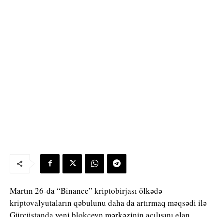
Martın 26-da “Binance” kriptobirjası ölkədə
kriptovalyutaların qəbulunu daha da artırmaq məqsədi ilə
Gürcüstanda yeni blokçeyn mərkəzinin açılışını elan