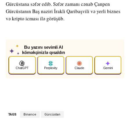
Gürcüstana səfər edib. Səfər zamanı cənab Çanpen
Gürcüstanın Baş naziri İrakli Qaribaşvili və yerli biznes
və kripto icması ilə görüşüb.
✦
Bu yazını sevimli AI
✦
köməkçinizlə qısaldın
✦
ChatGPT
Perplexity
Claude
Gemini
TAGS
Binance
Gürcüstan