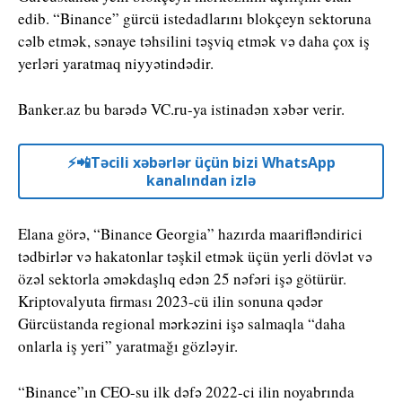
edib. “Binance” gürcü istedadlarını blokçeyn sektoruna
cəlb etmək, sənaye təhsilini təşviq etmək və daha çox iş
yerləri yaratmaq niyyətindədir.
Banker.az bu barədə VC.ru-ya istinadən xəbər verir.
⚡️📲Təcili xəbərlər üçün bizi WhatsApp
kanalından izlə
Elana görə, “Binance Georgia” hazırda maarifləndirici
tədbirlər və hakatonlar təşkil etmək üçün yerli dövlət və
özəl sektorla əməkdaşlıq edən 25 nəfəri işə götürür.
Kriptovalyuta firması 2023-cü ilin sonuna qədər
Gürcüstanda regional mərkəzini işə salmaqla “daha ​​
onlarla iş yeri” yaratmağı gözləyir.
“Binance”ın CEO-su ilk dəfə 2022-ci ilin noyabrında