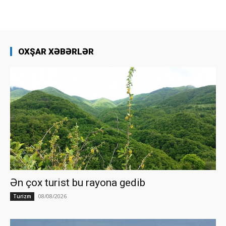
OXŞAR XƏBƏRLƏR
Ən çox turist bu rayona gedib
08/08/2026
Turizm