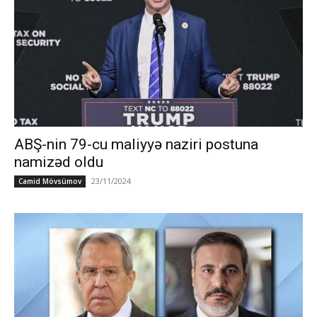
ABŞ-nin 79-cu maliyyə naziri postuna
namizəd oldu
23/11/2024
Camid Mövsümov