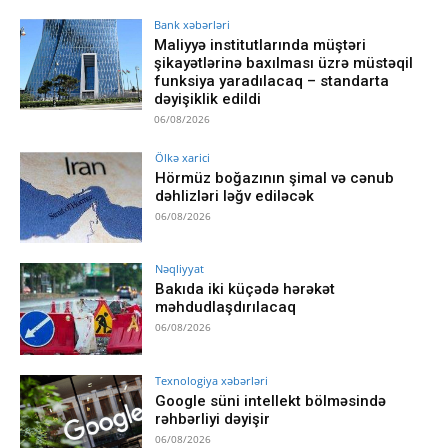
Bank xəbərləri
Maliyyə institutlarında müştəri
şikayətlərinə baxılması üzrə müstəqil
funksiya yaradılacaq – standarta
dəyişiklik edildi
06/08/2026
Ölkə xarici
Hörmüz boğazının şimal və cənub
dəhlizləri ləğv ediləcək
06/08/2026
Nəqliyyat
Bakıda iki küçədə hərəkət
məhdudlaşdırılacaq
06/08/2026
Texnologiya xəbərləri
Google süni intellekt bölməsində
rəhbərliyi dəyişir
06/08/2026