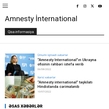
Amnesty İnternational
Qisa informasiya
Ümumi iqtisadi xəbərlər
“Amnesty International”ın Ukrayna
ofisinin rəhbəri istefa verib
06/08/2022
Xarici xəbərlər
“Amnesty international” təşkilatı
Hindistanda cərimələnib
10/07/2022
ƏSAS XƏBƏRLƏR