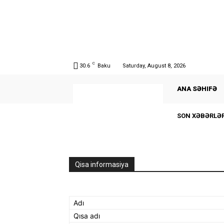
C
30.6
Baku
Saturday, August 8, 2026
ANA SƏHIFƏ
SON XƏBƏRLƏ
Qisa informasiya
Adı
Qısa adı