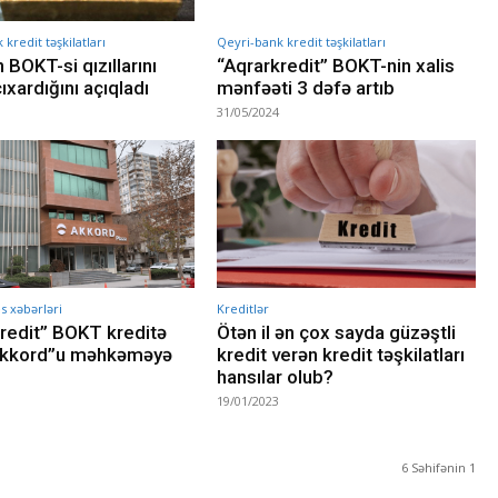
kredit təşkilatları
Qeyri-bank kredit təşkilatları
 BOKT-si qızıllarını
“Aqrarkredit” BOKT-nin xalis
ıxardığını açıqladı
mənfəəti 3 dəfə artıb
31/05/2024
s xəbərləri
Kreditlər
redit” BOKT kreditə
Ötən il ən çox sayda güzəştli
Akkord”u məhkəməyə
kredit verən kredit təşkilatları
hansılar olub?
19/01/2023
6 Səhifənin 1