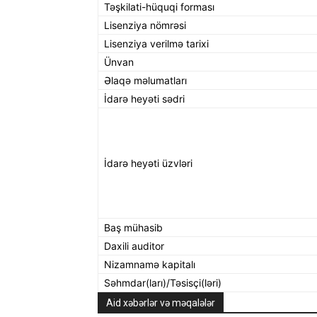
Təşkilati-hüquqi forması
Lisenziya nömrəsi
Lisenziya verilmə tarixi
Ünvan
Əlaqə məlumatları
İdarə heyəti sədri
İdarə heyəti üzvləri
Baş mühasib
Daxili auditor
Nizamnamə kapitalı
Səhmdar(ları)/Təsisçi(ləri)
Aid xəbərlər və məqalələr