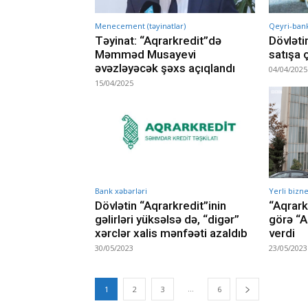
Menecement (təyinatlar)
Qeyri-bank 
Təyinat: “Aqrarkredit”də
Dövlətin
Məmməd Musayevi
satışa ç
əvəzləyəcək şəxs açıqlandı
04/04/2025
15/04/2025
Bank xəbərləri
Yerli bizne
Dövlətin “Aqrarkredit”inin
“Aqrark
gəlirləri yüksəlsə də, “digər”
görə “
xərclər xalis mənfəəti azaldıb
verdi
30/05/2023
23/05/2023
...
1
2
3
6