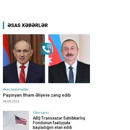
ƏSAS XƏBƏRLƏR
Əsas məlumatlar
Paşinyan İlham Əliyevə zəng edib
08/08/2026
Ölkə xarici
ABŞ Transxəzər Sahibkarlıq
Fondunun fəaliyyətə
başladığını elan edib