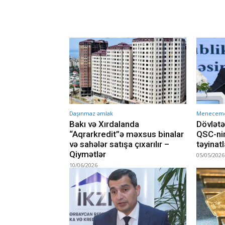
Daşınmaz əmlak
Menecemen
Bakı və Xırdalanda
Dövlətə
“Aqrarkredit”ə məxsus binalar
QSC-nin
və sahələr satışa çıxarılır –
təyinatl
Qiymətlər
05/05/2026
10/06/2026