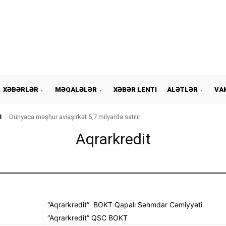
XƏBƏRLƏR
MƏQALƏLƏR
XƏBƏR LENTI
ALƏTLƏR
VA
R
Dünyaca məşhur aviaşirkət 5,7 milyarda satılır
Aqrarkredit
“Aqrarkredit” BOKT Qapalı Səhmdar Cəmiyyəti
“Aqrarkredit” QSC BOKT