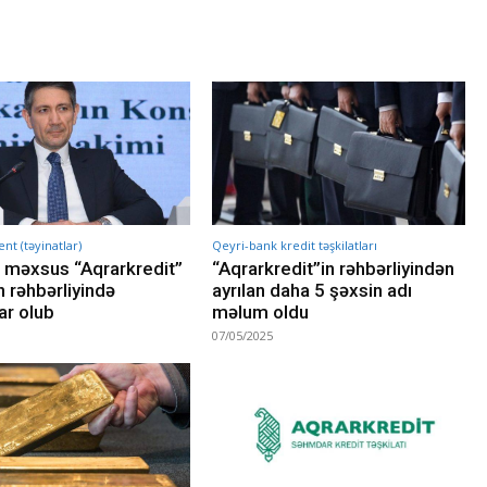
t (təyinatlar)
Qeyri-bank kredit təşkilatları
 məxsus “Aqrarkredit”
“Aqrarkredit”in rəhbərliyindən
 rəhbərliyində
ayrılan daha 5 şəxsin adı
ar olub
məlum oldu
07/05/2025