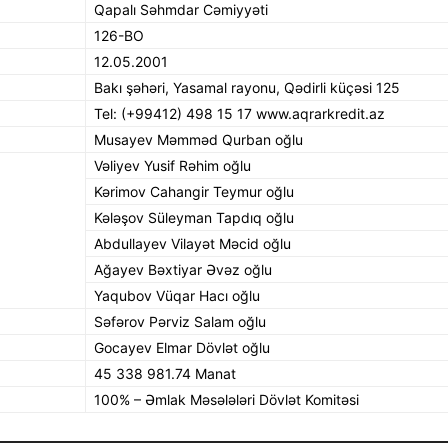
Qapalı Səhmdar Cəmiyyəti
126-BO
12.05.2001
Bakı şəhəri, Yasamal rayonu, Qədirli küçəsi 125
Tel: (+99412) 498 15 17 www.aqrarkredit.az
Musayev Məmməd Qurban oğlu
Vəliyev Yusif Rəhim oğlu
Kərimov Cahangir Teymur oğlu
Kələşov Süleyman Tapdıq oğlu
Abdullayev Vilayət Məcid oğlu
Ağayev Bəxtiyar Əvəz oğlu
Yaqubov Vüqar Hacı oğlu
Səfərov Pərviz Salam oğlu
Gocayev Elmar Dövlət oğlu
45 338 981.74 Manat
100% – Əmlak Məsələləri Dövlət Komitəsi