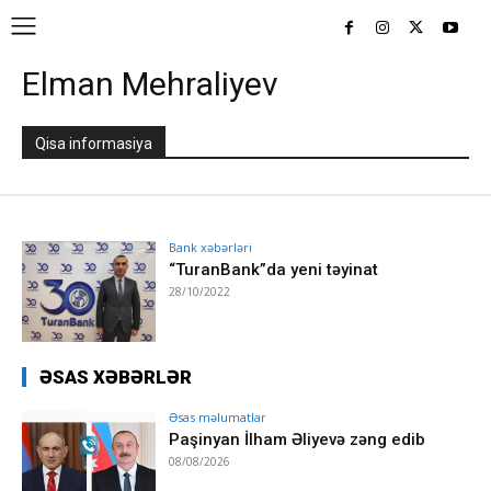
Elman Mehraliyev
Qisa informasiya
Bank xəbərləri
“TuranBank”da yeni təyinat
28/10/2022
ƏSAS XƏBƏRLƏR
Əsas məlumatlar
Paşinyan İlham Əliyevə zəng edib
08/08/2026