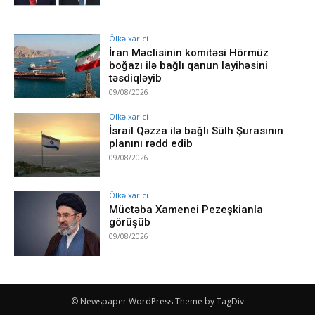
Ölkə xarici
İran Məclisinin komitəsi Hörmüz
boğazı ilə bağlı qanun layihəsini
təsdiqləyib
09/08/2026
Ölkə xarici
İsrail Qəzza ilə bağlı Sülh Şurasının
planını rədd edib
09/08/2026
Ölkə xarici
Müctəba Xamenei Pezeşkianla
görüşüb
09/08/2026
© Newspaper WordPress Theme by TagDiv