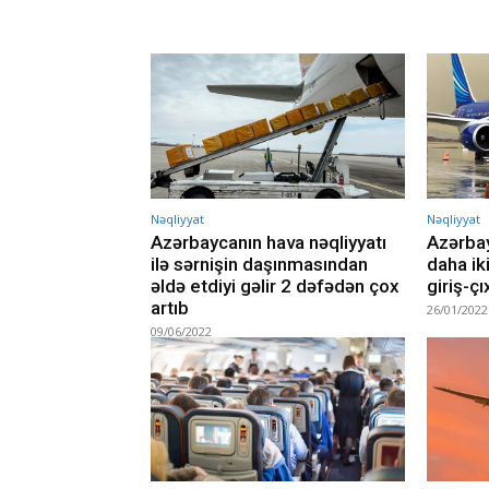
Nəqliyyat
Nəqliyyat
Azərbaycanın hava nəqliyyatı
Azərbay
ilə sərnişin daşınmasından
daha ik
əldə etdiyi gəlir 2 dəfədən çox
giriş-çı
artıb
26/01/2022
09/06/2022