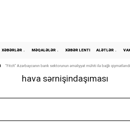
XƏBƏRLƏR
MƏQALƏLƏR
XƏBƏR LENTI
ALƏTLƏR
VA
R
“Fitch” Azərbaycanın bank sektorunun əməliyyat mühiti ilə bağlı qiymətləndi
hava sərnişindaşıması