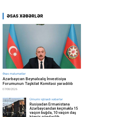
ƏSAS XƏBƏRLƏR
Əsas məlumatlar
Azərbaycan Beynəlxalq İnvestisiya
Forumunun Təşkilat Komitəsi yaradılıb
07/08/2026
Ümumi iqtisadi xəbərlər
Rusiyadan Ermənistana
Azərbaycandan keçməklə 15
vaqon buğda, 10 vaqon daş
kömür göndərilib