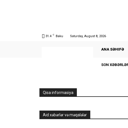
C
31.4
Baku
Saturday, August 8, 2026
ANA SƏHIFƏ
SON XƏBƏRLƏ
Qisa informasiya
Aid xəbərlər və məqalələr