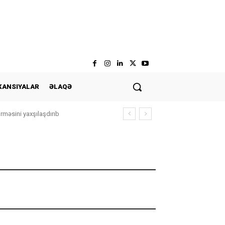
KANSIYALAR
ƏLAQƏ
rməsini yaxşılaşdırıb