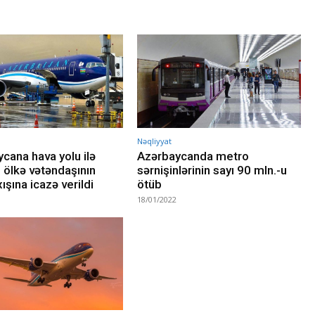
Nəqliyyat
cana hava yolu ilə
Azərbaycanda metro
i ölkə vətəndaşının
sərnişinlərinin sayı 90 mln.-u
xışına icazə verildi
ötüb
18/01/2022