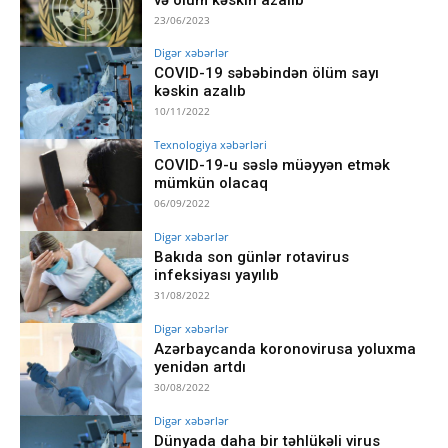
23/06/2023
Digər xəbərlər
COVID-19 səbəbindən ölüm sayı
kəskin azalıb
10/11/2022
Texnologiya xəbərləri
COVID-19-u səslə müəyyən etmək
mümkün olacaq
06/09/2022
Digər xəbərlər
Bakıda son günlər rotavirus
infeksiyası yayılıb
31/08/2022
Digər xəbərlər
Azərbaycanda koronovirusa yoluxma
yenidən artdı
30/08/2022
Digər xəbərlər
Dünyada daha bir təhlükəli virus