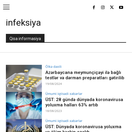
infeksiya
Qisa informasiya
Ölkə daxili
Azərbaycana meymunçiçəyi ilə bağlı
testlər və dərman preparatları gətirilib
19/08/2024
Ümumi iqtisadi xəbərlər
ÜST: 28 gündə dünyada koronavirusa
yoluxma halları 63% artıb
18/08/2023
Ümumi iqtisadi xəbərlər
ÜST: Dünyada koronavirusa yoluxma
və ölüm kəskin azalıb