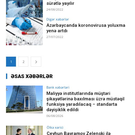
sürətlə yayılır
24/08/2022
Digər xəbərlər
Azərbaycanda koronovirusa yoluxma
yenə artdı
27/07/2022
1
2
ƏSAS XƏBƏRLƏR
Bank xəbərləri
Maliyyə institutlarında müştəri
şikayətlərinə baxılması üzrə müstəqil
funksiya yaradılacaq – standarta
dəyişiklik edildi
06/08/2026
Ölkə xarici
Ceyhun Bayramov Zelenski ilə