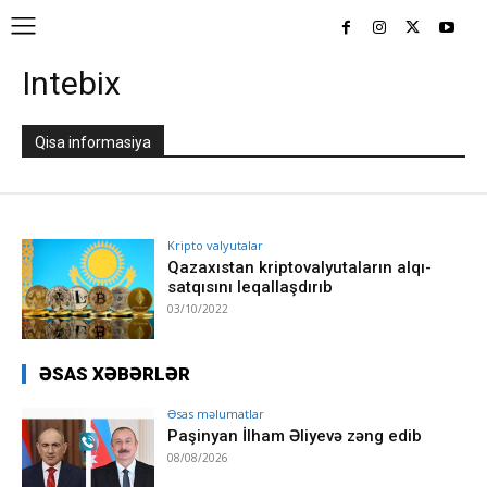
Intebix
Qisa informasiya
Kripto valyutalar
Qazaxıstan kriptovalyutaların alqı-
satqısını leqallaşdırıb
03/10/2022
ƏSAS XƏBƏRLƏR
Əsas məlumatlar
Paşinyan İlham Əliyevə zəng edib
08/08/2026