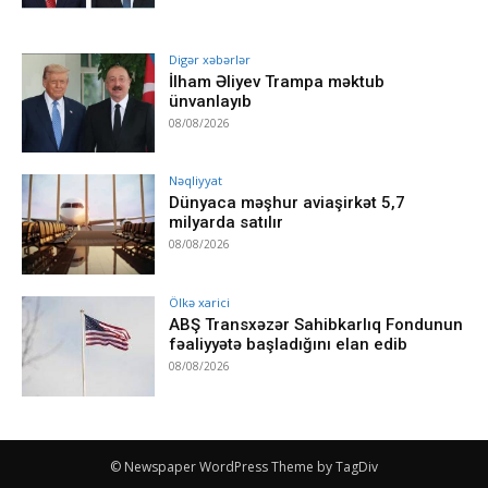
Digər xəbərlər
İlham Əliyev Trampa məktub
ünvanlayıb
08/08/2026
Nəqliyyat
Dünyaca məşhur aviaşirkət 5,7
milyarda satılır
08/08/2026
Ölkə xarici
ABŞ Transxəzər Sahibkarlıq Fondunun
fəaliyyətə başladığını elan edib
08/08/2026
© Newspaper WordPress Theme by TagDiv