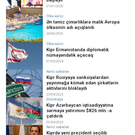
01/01/2026
Ölkə xarici
Ən təmiz çimərliklərə malik Avropa
ölkəsinin adı açıqlanıb
20/06/2025
Ölkə xarici
Kipr Ermənistanda diplomatik
nümayəndəlik açacaq
07/03/2024
Xarici xəbərlər
Kipr Rusiyaya sanksiyalardan
yayınmağa kömək edən şirkətlərin
aktivlərini bloklayıb
23/04/2023
İnvestisiya
Kipr Azərbaycan iqtisadiyyatına
sərmayə yatırımını $826 mln.-a
çatdırıb
05/04/2023
Xarici xəbərlər
Kiprdə yeni prezident seçilib