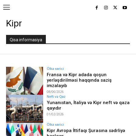
Kipr
Qisa informasiya
Ölkə xarici
Fransa və Kipr adada qoşun
yerləşdirilməsi haqqında saziş
imzalayıb
08/06/2026
Neft və Qaz
Yunanıstan, İtaliya və Kipr neft və qaza
qayıdır
01/02/2026
Ölkə xarici
Kipr Avropa İttifaqı Şurasına sədrliyə
başlayır