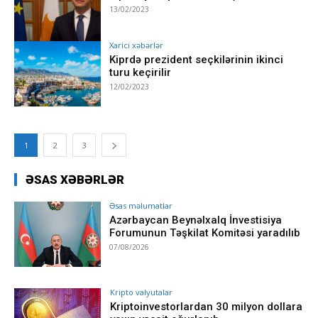
13/02/2023
Xarici xəbərlər
Kiprdə prezident seçkilərinin ikinci
turu keçirilir
12/02/2023
1
2
3
ƏSAS XƏBƏRLƏR
Əsas məlumatlar
Azərbaycan Beynəlxalq İnvestisiya
Forumunun Təşkilat Komitəsi yaradılıb
07/08/2026
Kripto valyutalar
Kriptoinvestorlardan 30 milyon dollara