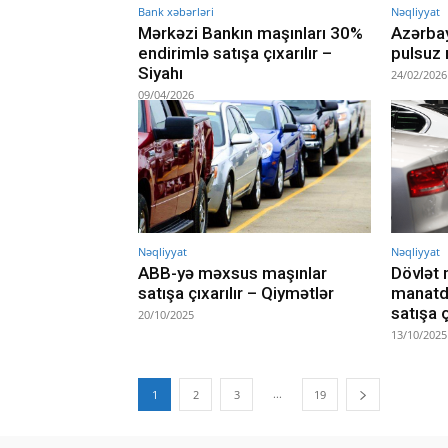
Bank xəbərləri
Nəqliyyat
Mərkəzi Bankın maşınları 30%
Azərba
endirimlə satışa çıxarılır –
pulsuz 
Siyahı
24/02/2026
09/04/2026
Nəqliyyat
Nəqliyyat
ABB-yə məxsus maşınlar
Dövlət 
satışa çıxarılır – Qiymətlər
manatd
satışa ç
20/10/2025
13/10/2025
...
1
2
3
19