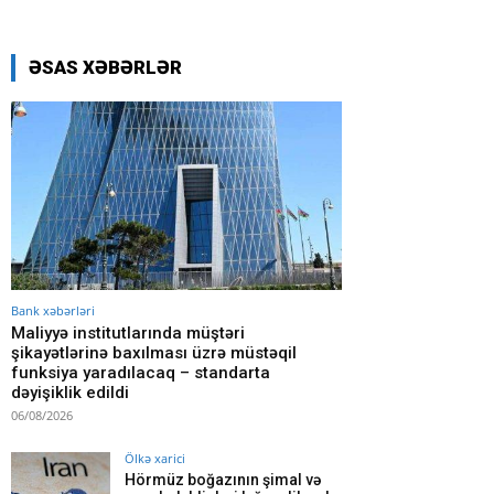
ƏSAS XƏBƏRLƏR
Bank xəbərləri
Maliyyə institutlarında müştəri
şikayətlərinə baxılması üzrə müstəqil
funksiya yaradılacaq – standarta
dəyişiklik edildi
06/08/2026
Ölkə xarici
Hörmüz boğazının şimal və