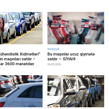
Nəqliyyat
ühəndislik Xidmətləri”
Bu maşınlar ucuz qiymətə
in maşınları satılır –
satılır — SİYAHI
lər 3600 manatdan
06/05/2026
r