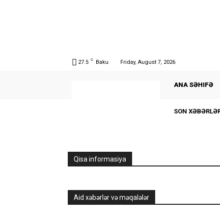
C
27.5
Baku
Friday, August 7, 2026
ANA SƏHIFƏ
SON XƏBƏRLƏ
Qisa informasiya
Aid xəbərlər və məqalələr