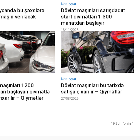
Nəqliyyat
ycanda bu şəxslərə
Dövlət maşınları satışdadır:
maşın veriləcək
start qiymətləri 1 300
manatdan başlayır
18/11/2025
Nəqliyyat
maşınları 1200
Dövlət maşınları bu tarixdə
an başlayan qiymətlə
satışa çıxarılır – Qiymətlər
ıxarılır – Qiymətlər
27/08/2025
19 Səhifənin 1