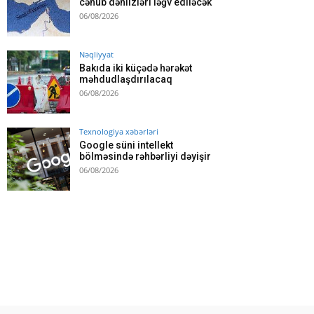
cənub dəhlizləri ləğv ediləcək
06/08/2026
Nəqliyyat
Bakıda iki küçədə hərəkət
məhdudlaşdırılacaq
06/08/2026
Texnologiya xəbərləri
Google süni intellekt
bölməsində rəhbərliyi dəyişir
06/08/2026