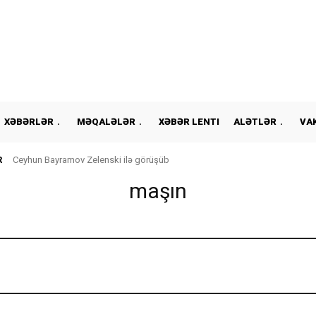
XƏBƏRLƏR
MƏQALƏLƏR
XƏBƏR LENTI
ALƏTLƏR
VA
R
Ceyhun Bayramov Zelenski ilə görüşüb
maşın