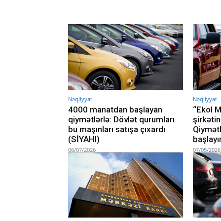
Nəqliyyat
Nəqliyyat
4000 manatdan başlayan
“Ekol M
qiymətlərlə: Dövlət qurumları
şirkətin
bu maşınları satışa çıxardı
Qiymət
(SİYAHI)
başlayı
06/07/2026
07/05/2026