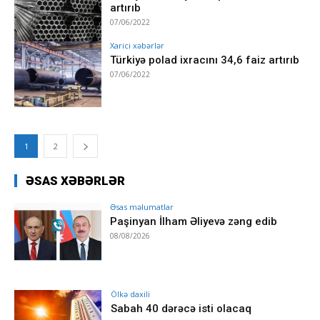
artırıb
07/06/2022
Xarici xəbərlər
Türkiyə polad ixracını 34,6 faiz artırıb
07/06/2022
1
2
ƏSAS XƏBƏRLƏR
Əsas məlumatlar
Paşinyan İlham Əliyevə zəng edib
08/08/2026
Ölkə daxili
Sabah 40 dərəcə isti olacaq