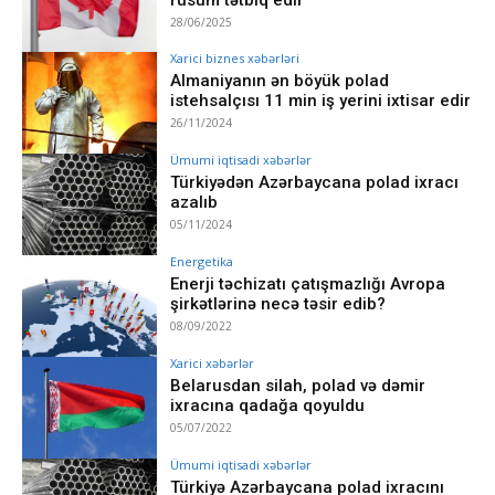
28/06/2025
Xarici biznes xəbərləri
Almaniyanın ən böyük polad
istehsalçısı 11 min iş yerini ixtisar edir
26/11/2024
Ümumi iqtisadi xəbərlər
Türkiyədən Azərbaycana polad ixracı
azalıb
05/11/2024
Energetika
Enerji təchizatı çatışmazlığı Avropa
şirkətlərinə necə təsir edib?
08/09/2022
Xarici xəbərlər
Belarusdan silah, polad və dəmir
ixracına qadağa qoyuldu
05/07/2022
Ümumi iqtisadi xəbərlər
Türkiyə Azərbaycana polad ixracını