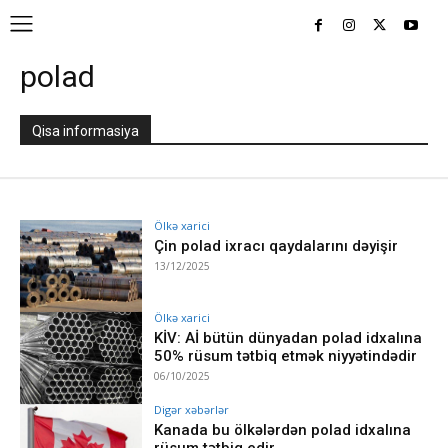
polad
Qisa informasiya
Ölkə xarici
Çin polad ixracı qaydalarını dəyişir
13/12/2025
Ölkə xarici
KİV: Aİ bütün dünyadan polad idxalına
50% rüsum tətbiq etmək niyyətindədir
06/10/2025
Digər xəbərlər
Kanada bu ölkələrdən polad idxalına
rüsum tətbiq edir