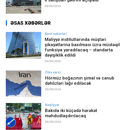
08/06/2023
ƏSAS XƏBƏRLƏR
Bank xəbərləri
Maliyyə institutlarında müştəri
şikayətlərinə baxılması üzrə müstəqil
funksiya yaradılacaq – standarta
dəyişiklik edildi
06/08/2026
Ölkə xarici
Hörmüz boğazının şimal və cənub
dəhlizləri ləğv ediləcək
06/08/2026
Nəqliyyat
Bakıda iki küçədə hərəkət
məhdudlaşdırılacaq
06/08/2026