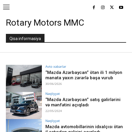
Rotary Motors MMC
Qisa informasiya
Avto xəbərlər
“Mazda Azərbaycan” ötən ili 1 milyon
manata yaxın zərərlə başa vurub
30/06/2026
Nəqliyyat
“Mazda Azərbaycan” satış gəlirlərini
və mənfətini açıqladı
22/05/2024
Nəqliyyat
Mazda avtomobillərinin idxalçısı ötən
il satışdan gəlirini açıqladı