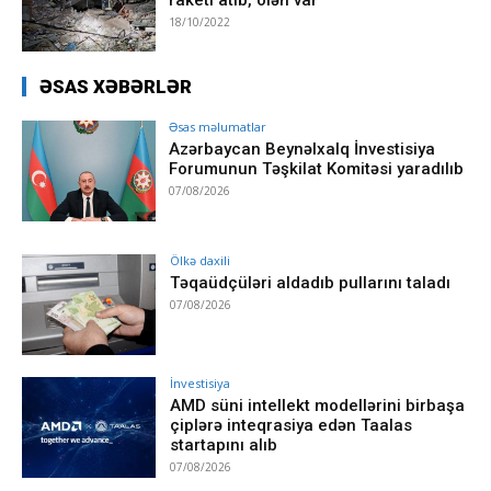
18/10/2022
ƏSAS XƏBƏRLƏR
Əsas məlumatlar
Azərbaycan Beynəlxalq İnvestisiya
Forumunun Təşkilat Komitəsi yaradılıb
07/08/2026
Ölkə daxili
Təqaüdçüləri aldadıb pullarını taladı
07/08/2026
İnvestisiya
AMD süni intellekt modellərini birbaşa
çiplərə inteqrasiya edən Taalas
startapını alıb
07/08/2026