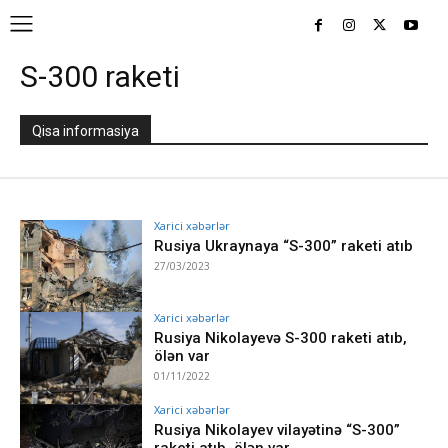
S-300 raketi
Qisa informasiya
Xarici xəbərlər
Rusiya Ukraynaya “S-300” raketi atıb
27/03/2023
Xarici xəbərlər
Rusiya Nikolayevə S-300 raketi atıb,
ölən var
01/11/2022
Xarici xəbərlər
Rusiya Nikolayev vilayətinə “S-300”
raketi atıb, ölən var