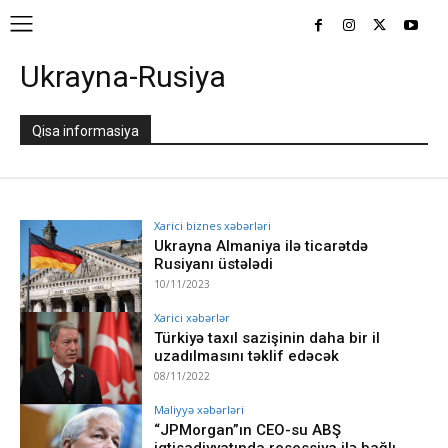
Ukrayna-Rusiya
Qisa informasiya
Xarici biznes xəbərləri
Ukrayna Almaniya ilə ticarətdə
Rusiyanı üstələdi
10/11/2023
Xarici xəbərlər
Türkiyə taxıl sazişinin daha bir il
uzadılmasını təklif edəcək
08/11/2022
Maliyyə xəbərləri
“JPMorgan”ın CEO-su ABŞ
iqtisadiyyatında resessiya ilə bağlı