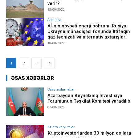
verir?
15/09/2022
Analitika
Aİ-nin növbəti enerji böhranı: Rusiya-
Ukrayna münaqişəsi fonunda İttifaqın
qaz təchizatı və alternativ axtarışları
18/08/2022
1
2
3
ƏSAS XƏBƏRLƏR
Əsas məlumatlar
Azərbaycan Beynəlxalq İnvestisiya
Forumunun Təşkilat Komitəsi yaradılıb
07/08/2026
Kripto valyutalar
Kriptoinvestorlardan 30 milyon dollara