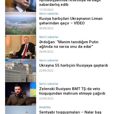
xəbərdarlıq edib
11/10/2022
Xarici xəbərlər
Rusiya hərbçiləri Ukraynanın Liman
şəhərindən qaçır – VİDEO
30/09/2022
Xarici xəbərlər
Ərdoğan: “Mənim tanıdığım Putin
ağlında nə varsa onu da edər”
29/09/2022
Xarici xəbərlər
Ukrayna 55 hərbçini Rusiyaya qaytarıb
22/09/2022
Xarici xəbərlər
Zelenski Rusiyanı BMT TŞ-də veto
hüququndan məhrum etməyə çağırıb
22/09/2022
Analitika
Sentyabr toqquşmaları – Nələr baş