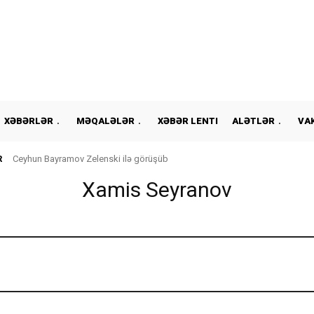
XƏBƏRLƏR
MƏQALƏLƏR
XƏBƏR LENTI
ALƏTLƏR
VA
R
Ceyhun Bayramov Zelenski ilə görüşüb
Xamis Seyranov