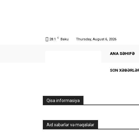
C
28.1
Baku
Thursday, August 6, 2026
ANA SƏHIFƏ
SON XƏBƏRLƏ
Qisa informasiya
Aid xəbərlər və məqalələr