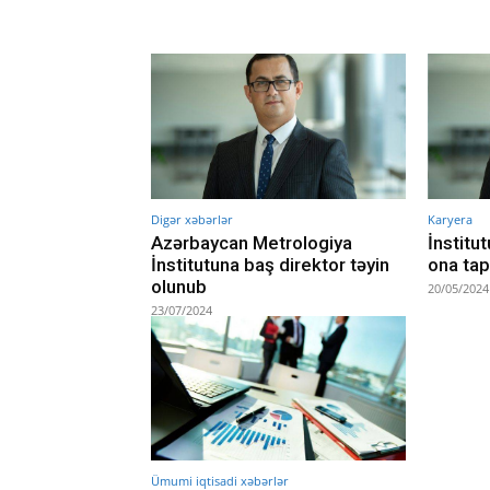
Digər xəbərlər
Karyera
Azərbaycan Metrologiya
İnstitu
İnstitutuna baş direktor təyin
ona tapş
olunub
20/05/2024
23/07/2024
Ümumi iqtisadi xəbərlər