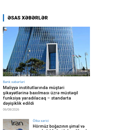
ƏSAS XƏBƏRLƏR
Bank xəbərləri
Maliyyə institutlarında müştəri
şikayətlərinə baxılması üzrə müstəqil
funksiya yaradılacaq – standarta
dəyişiklik edildi
06/08/2026
Ölkə xarici
Hörmüz boğazının şimal və