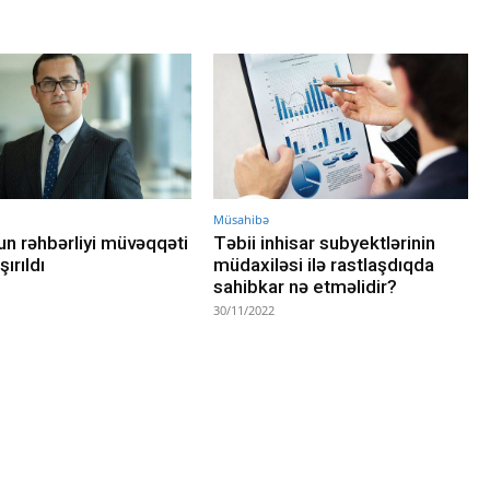
Müsahibə
tun rəhbərliyi müvəqqəti
Təbii inhisar subyektlərinin
ırıldı
müdaxiləsi ilə rastlaşdıqda
sahibkar nə etməlidir?
30/11/2022