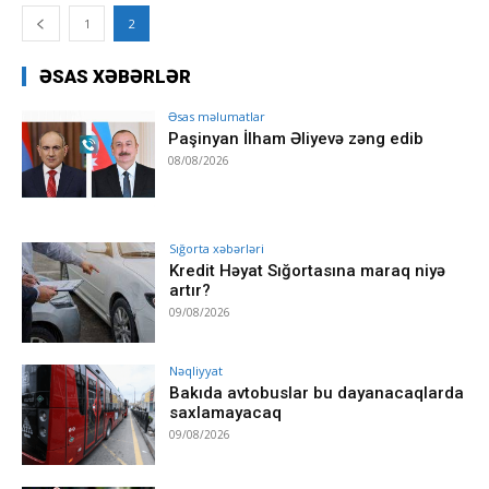
1
2
ƏSAS XƏBƏRLƏR
Əsas məlumatlar
Paşinyan İlham Əliyevə zəng edib
08/08/2026
Sığorta xəbərləri
Kredit Həyat Sığortasına maraq niyə
artır?
09/08/2026
Nəqliyyat
Bakıda avtobuslar bu dayanacaqlarda
saxlamayacaq
09/08/2026