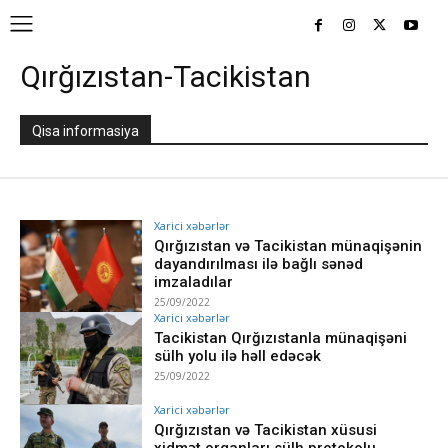
Qırğızıstan-Tacikistan
Qisa informasiya
Xarici xəbərlər
Qırğızıstan və Tacikistan münaqişənin
dayandırılması ilə bağlı sənəd
imzaladılar
25/09/2022
Xarici xəbərlər
Tacikistan Qırğızıstanla münaqişəni
sülh yolu ilə həll edəcək
25/09/2022
Xarici xəbərlər
Qırğızıstan və Tacikistan xüsusi
xidmət orqanları sülh protokolu