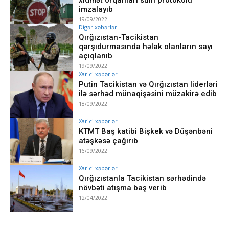
imzalayıb
19/09/2022
Digər xəbərlər
Qırğızıstan-Tacikistan
qarşıdurmasında həlak olanların sayı
açıqlanıb
19/09/2022
Xarici xəbərlər
Putin Tacikistan və Qırğızıstan liderləri
ilə sərhəd münaqişəsini müzakirə edib
18/09/2022
Xarici xəbərlər
KTMT Baş katibi Bişkek və Düşənbəni
atəşkəsə çağırıb
16/09/2022
Xarici xəbərlər
Qırğızıstanla Tacikistan sərhədində
növbəti atışma baş verib
12/04/2022