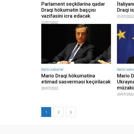
Parlament seçkilərinə qədər
İtaliyan
Draqi hökumətin başçısı
Draqi is
vəzifəsini icra edəcək
21/07/2022
22/07/2022
Xarici xəbərlər
Xarici xəbə
Mario Draqi hökumətinə
Mario D
etimad səsverməsi keçiriləcək
Ukrayna
müzaki
20/07/2022
20/07/2022
1
2