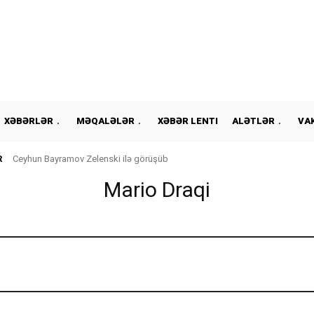
XƏBƏRLƏR
MƏQALƏLƏR
XƏBƏR LENTI
ALƏTLƏR
VA
R
Ceyhun Bayramov Zelenski ilə görüşüb
Mario Draqi