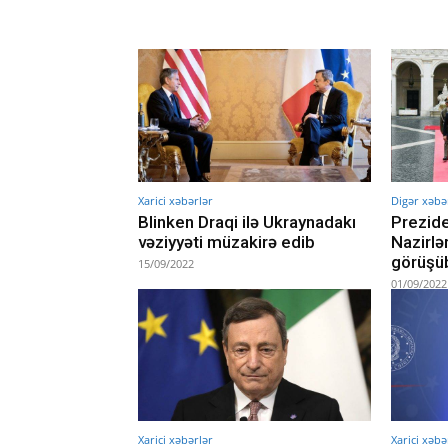
Xarici xəbərlər
Digər xəbə
Blinken Draqi ilə Ukraynadakı
Prezide
vəziyyəti müzakirə edib
Nazirlər
görüşü
15/09/2022
01/09/2022
Xarici xəbərlər
Xarici xəbə