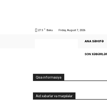
C
27.5
Baku
Friday, August 7, 2026
ANA SƏHIFƏ
SON XƏBƏRLƏ
Qisa informasiya
Aid xəbərlər və məqalələr