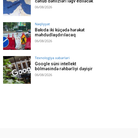
cənub dəhlizləri ləğv ediləcək
06/08/2026
Nəqliyyat
Bakıda iki küçədə hərəkət
məhdudlaşdırılacaq
06/08/2026
Texnologiya xəbərləri
Google süni intellekt
bölməsində rəhbərliyi dəyişir
06/08/2026