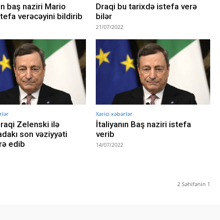
ın baş naziri Mario
Draqi bu tarixdə istefa verə
tefa verəcəyini bildirib
bilər
21/07/2022
rlər
Xarici xəbərlər
raqi Zelenski ilə
İtaliyanın Baş naziri istefa
dakı son vəziyyəti
verib
rə edib
14/07/2022
2 Səhifənin 1