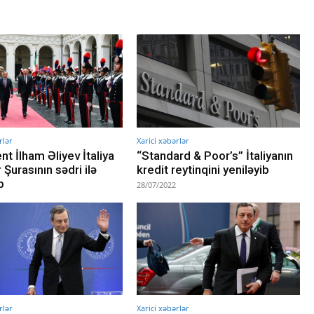
rlər
Xarici xəbərlər
nt İlham Əliyev İtaliya
“Standard & Poor’s” İtaliyanın
 Şurasının sədri ilə
kredit reytinqini yeniləyib
b
28/07/2022
rlər
Xarici xəbərlər