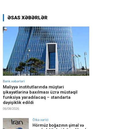
ƏSAS XƏBƏRLƏR
Bank xəbərləri
Maliyyə institutlarında müştəri
şikayətlərinə baxılması üzrə müstəqil
funksiya yaradılacaq – standarta
dəyişiklik edildi
06/08/2026
Ölkə xarici
Hörmüz boğazının şimal və