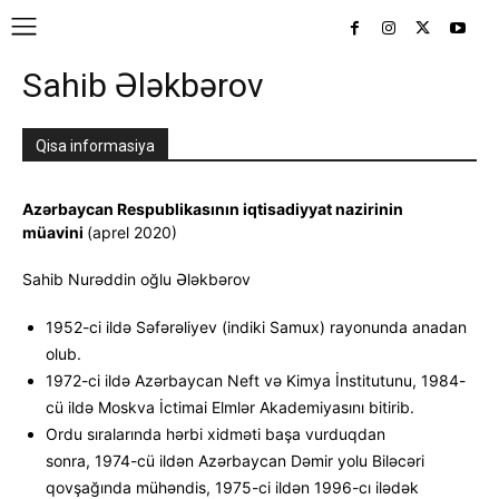
Sahib Ələkbərov
Qisa informasiya
Azərbaycan Respublikasının iqtisadiyyat nazirinin
müavini
(aprel 2020)
Sahib Nurəddin oğlu Ələkbərov
1952-ci ildə Səfərəliyev (indiki Samux) rayonunda anadan
olub.
1972-ci ildə Azərbaycan Neft və Kimya İnstitutunu, 1984-
cü ildə Moskva İctimai Elmlər Akademiyasını bitirib.
Ordu sıralarında hərbi xidməti başa vurduqdan
sonra, 1974-cü ildən Azərbaycan Dəmir yolu Biləcəri
qovşağında mühəndis, 1975-ci ildən 1996-cı ilədək