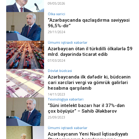
09/05/2026
Ölkə xarici
“Azərbaycanda qazlaşdırma səviyyəsi
96,5%-dir”
29/11/2024
Ümumi iqtisadi xəbərlər
Azərbaycan ötən il türkdilli ölkələrlə $9
mlrd. dəyərində ticarət edib
07/03/2024
Dövlət büdcəsi
Azərbaycanda ilk dəfədir ki, büdcənin
cari xərcləri vergi və gömrük gəlirləri
hesabına qarşılanıb
14/11/2023
Texnologiya xəbərləri
“Süni intelekt bazarı hər il 37%-dən
çox böyüyür” – Sahib Ələkbərov
25/09/2023
Ümumi iqtisadi xəbərlər
Azərbaycanın Yeni Nəsil İqtisadiyyatı