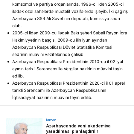
komsomol və partiya orqanlarında, 1996-cı ildən 2005-ci
ilədək özəl sahələrdə müxtəlif vəzifələrdə işləyib. İki çağırış
Azərbaycan SSR Ali Sovetinin deputatı, komissiya sədri
olub.
2005-ci ildən 2009-cu ilədək Bakı şəhəri Səbail Rayon İcra
Hakimiyyətinin başçısı, 2009-cu ilin iyun ayından
Azərbaycan Respublikası Dövlət Statistika Komitəsi
sədrinin müavini vəzifələrində çalışıb.
Azərbaycan Respublikası Prezidentinin 2010-cu il 02 iyul
ayının tarixli Sərəncamı ilə Vergilər nazirinin müavini təyin
edilib.
Azərbaycan Respublikası Prezidentinin 2020-ci il 01 aprel
tarixli Sərəncamı ilə Azərbaycan Respublikasının
İqtisadiyyat nazirinin müavini təyin edilib.
İdman
Azərbaycanda yeni akademiya
yaradılması planlaşdırılır