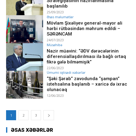
Strategiyasının hazırlanmasına
başlanılıb
25/09/2023
Əsas məlumatlar
Mövlam Şixəliyev general-mayor ali
hərbi rütbəsindən məhrum edildi –
SƏRƏNCAM
24/07/2023
Müsahibə
Nazir müavini: “ƏDV dərəcələrinin
diferensiallaşdırılması ilə bağlı ortaq
fikrə gələ bilməmişik”
22/06/2023
Ümumi iqtisadi xəbərlər
“Şəki Şərab” zavodunda “şampan”
istehsalına başlanıb – xaricə də ixrac
olunacaq
12/06/2023
1
2
3
ƏSAS XƏBƏRLƏR