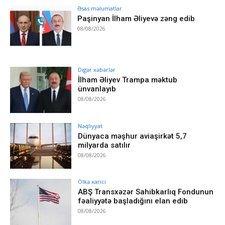
Əsas məlumatlar
Paşinyan İlham Əliyevə zəng edib
08/08/2026
Digər xəbərlər
İlham Əliyev Trampa məktub
ünvanlayıb
08/08/2026
Nəqliyyat
Dünyaca məşhur aviaşirkət 5,7
milyarda satılır
08/08/2026
Ölkə xarici
ABŞ Transxəzər Sahibkarlıq Fondunun
fəaliyyətə başladığını elan edib
08/08/2026